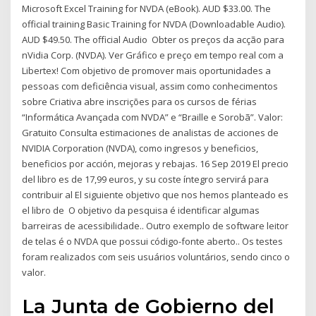
Microsoft Excel Training for NVDA (eBook). AUD $33.00. The
official training Basic Training for NVDA (Downloadable Audio).
AUD $49.50. The official Audio Obter os preços da acção para
nVidia Corp. (NVDA). Ver Gráfico e preço em tempo real com a
Libertex! Com objetivo de promover mais oportunidades a
pessoas com deficiência visual, assim como conhecimentos
sobre Criativa abre inscrições para os cursos de férias
“Informática Avançada com NVDA” e “Braille e Sorobã”. Valor:
Gratuito Consulta estimaciones de analistas de acciones de
NVIDIA Corporation (NVDA), como ingresos y beneficios,
beneficios por acción, mejoras y rebajas. 16 Sep 2019 El precio
del libro es de 17,99 euros, y su coste íntegro servirá para
contribuir al El siguiente objetivo que nos hemos planteado es
el libro de O objetivo da pesquisa é identificar algumas
barreiras de acessibilidade.. Outro exemplo de software leitor
de telas é o NVDA que possui código-fonte aberto.. Os testes
foram realizados com seis usuários voluntários, sendo cinco o
valor.
La Junta de Gobierno del