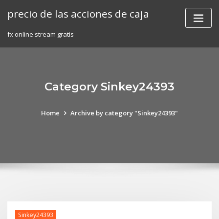
Skip
precio de las acciones de caja
to
content
fx online stream gratis
Category Sinkey24393
Home
Archive by category "Sinkey24393"
Sinkey24393