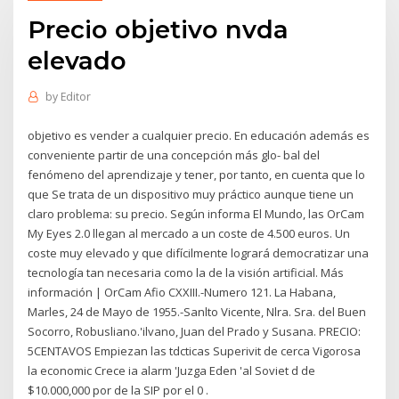
Precio objetivo nvda
elevado
by
Editor
objetivo es vender a cualquier precio. En educación además es
conveniente partir de una concepción más glo- bal del
fenómeno del aprendizaje y tener, por tanto, en cuenta que lo
que Se trata de un dispositivo muy práctico aunque tiene un
claro problema: su precio. Según informa El Mundo, las OrCam
My Eyes 2.0 llegan al mercado a un coste de 4.500 euros. Un
coste muy elevado y que difícilmente logrará democratizar una
tecnología tan necesaria como la de la visión artificial. Más
información | OrCam Afio CXXIII.-Numero 121. La Habana,
Marles, 24 de Mayo de 1955.-Sanlto Vicente, Nlra. Sra. del Buen
Socorro, Robusliano.'ilvano, Juan del Prado y Susana. PRECIO:
5CENTAVOS Empiezan las tdcticas Superivit de cerca Vigorosa
la economic Crece ia alarm 'Juzga Eden 'al Soviet d de
$10.000,000 por de la SIP por el 0 .